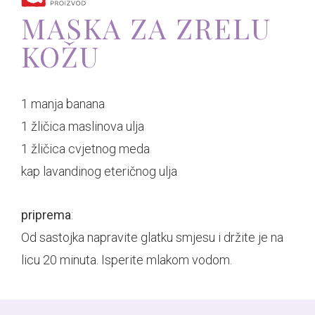
INFO
MARE
KUĆA
MASKA ZA ZRELU
KOŽU
KONTAKT
PROIZVODI
I
O
HR
RECEPTI
OKUĆNICA
RABU
1 manja banana
1 žličica maslinova ulja
1 žličica cvjetnog meda
OD
SOBA
kap lavandinog eteričnog ulja
LAVANDE
BR.2
EN
priprema
:
Od sastojka napravite glatku smjesu i držite je na
O
SOBA
licu 20 minuta. Isperite mlakom vodom.
LAVANDI
BR.1
DE