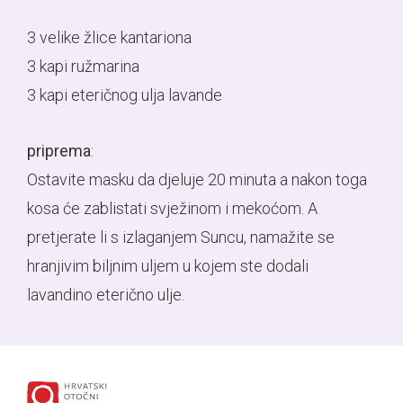
3 velike žlice kantariona
3 kapi ružmarina
3 kapi eteričnog ulja lavande
priprema
:
Ostavite masku da djeluje 20 minuta a nakon toga
kosa će zablistati svježinom i mekoćom. A
pretjerate li s izlaganjem Suncu, namažite se
hranjivim biljnim uljem u kojem ste dodali
LAVANDA
lavandino eterično ulje.
SMJEŠTAJ
LAVANDA