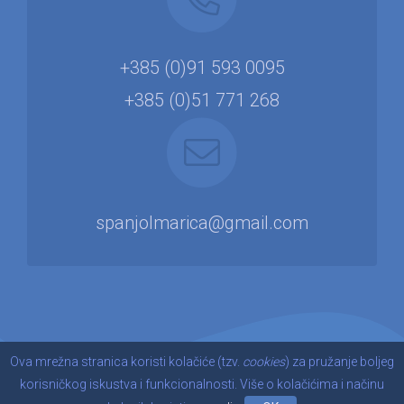
+385 (0)91 593 0095
+385 (0)51 771 268
spanj
ol
marica@g
mail.com
Ova mrežna stranica koristi kolačiće (tzv.
cookies
) za pružanje boljeg
korisničkog iskustva i funkcionalnosti. Više o kolačićima i načinu
© 2026. Lavanda Mare | Izrada:
Studio Felix Arba