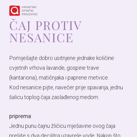
PUT
APARTMAN
ČAJ PROTIV
NESANICE
LAVANDE
BR.4
IT
APARTMAN
Pomiješajte dobro usitnjene jednake količine
cvjetnih vrhova lavande, gospine trave
(kantariona), matičnjaka i paprene metvice.
BR.3
Kod nesanice pijte, navečer prije spavanja, jednu
šalicu toplog čaja zaslađenog medom.
APARTMAN
priprema
:
BR.2
Jednu punu čajnu žličicu mješavine ovog čaja
prelijte s dva decilitra uzavrele vode. Nakon što